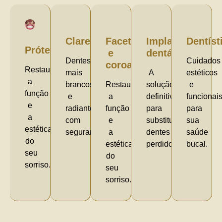
Clareamento
Facetas
Implantes
Dentíst
Próteses
e
dentários
Dentes
Cuidados
coroas
Restaure
mais
A
estéticos
a
brancos
Restaure
solução
e
função
e
a
definitiva
funcionai
e
radiantes
função
para
para
a
com
e
substituir
sua
estética
segurança.
a
dentes
saúde
do
estética
perdidos.
bucal.
seu
do
sorriso.
seu
sorriso.