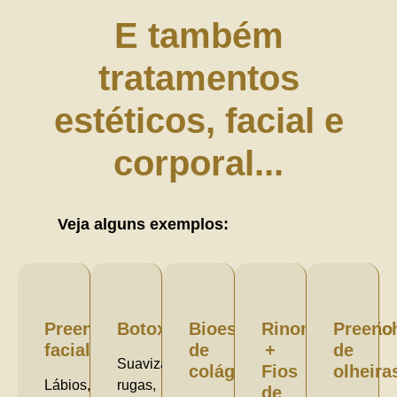
E também
tratamentos
estéticos, facial e
corporal...
Veja alguns exemplos:
Preenchimento
Botox
Bioestimulador
Rinomodelação
Preenc
facial
de
+
de
Suaviza
colágeno
Fios
olheira
Lábios,
rugas,
de