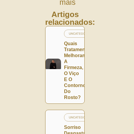
mais
Artigos
relacionados:
UNCATEGORIZED
Quais
Tratamentos
Melhoram
A
Firmeza,
O Viço
E O
Contorno
Do
Rosto?
UNCATEGORIZED
Sorriso
Desgastado,