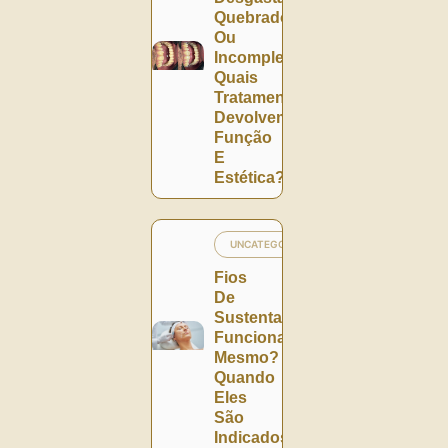
Quebrado
Ou
Incompleto:
Quais
Tratamentos
Devolvem
Função
E
Estética?
UNCATEGORIZED
Fios
De
Sustentação
Funcionam
Mesmo?
Quando
Eles
São
Indicados?