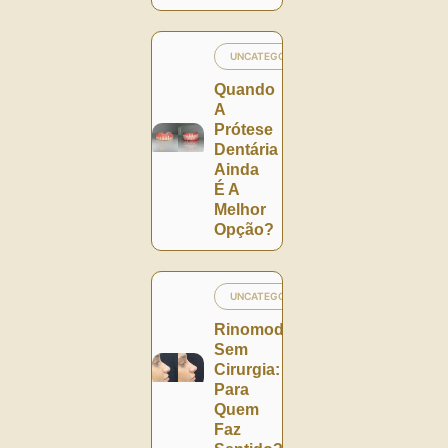
UNCATEGORIZED
Quando
A
Prótese
Dentária
Ainda
É A
Melhor
Opção?
UNCATEGORIZED
Rinomodelação
Sem
Cirurgia:
Para
Quem
Faz