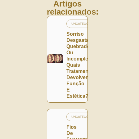
Artigos
relacionados:
UNCATEGORIZED
Sorriso
Desgastado,
Quebrado
Ou
Incompleto:
Quais
Tratamentos
Devolvem
Função
E
Estética?
UNCATEGORIZED
Fios
De