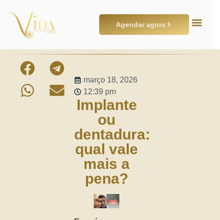
Agendar agora
março 18, 2026
12:39 pm
Implante
ou
dentadura:
qual vale
mais a
pena?